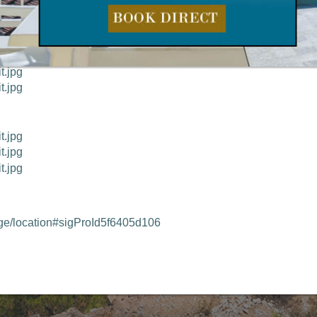
idge/location#sigProId5f6405d106