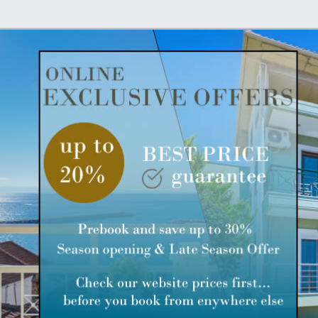
Ωχ! Κάτι πήγε στραβά.
φόρτωσε σωστά τους Χάρτες Google. Ανατρέξτε στην κονσόλα JavaScript για τεχ