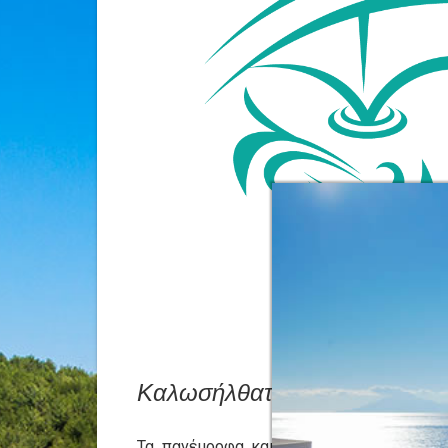
Καλωσήλθατε στα
Studios B
Τα πανέμορφα και ανακαινισμένα στούν