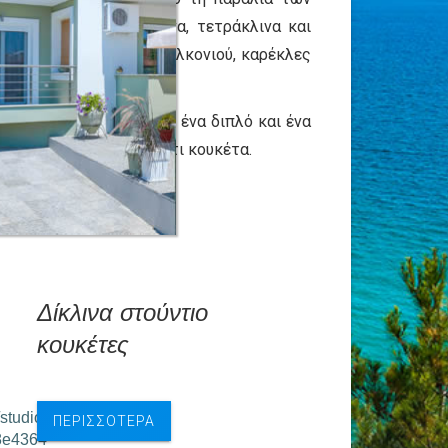
άτια, δίκλινα, τρίκλινα, τετράκλινα και
ε κουζινάκι, έπιπλα μπαλκονιού, καρέκλες
ρίκλινα στούντιο έχουν ένα διπλό και ένα
 δύο στούντιο με κρεβάτι κουκέτα.
Δίκλινα στούντιο
κουκέτες
/studios-
ΠΕΡΙΣΣΌΤΕΡΑ
8e4364