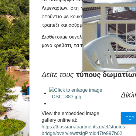
Λιμεναρίων, στη νότια πλευρά της Θάσου
στούντιο με κουκέτες, όλα τα στούντιο μ
τραπέζι και ασύρματο ίντερνετ.
Διαθέτουμε συνολικά 14 στούντιο σε δύο 
μονό κρεβάτι, τα τετράκλινα στούντιο μας
Δείτε τους
τύπους δωματίω
Δίκλ
View the embedded image
ΠΕΡ
gallery online at:
https://thassianapartments.gr/el/studios-
bridge/overview#sigProId47fe997b02