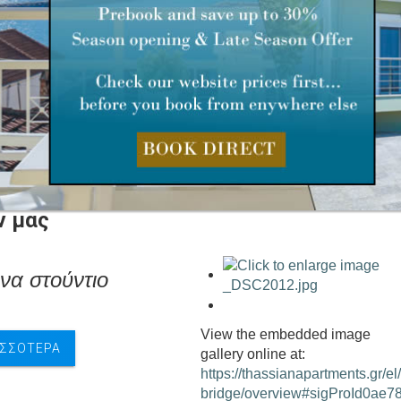
. Σας προσφέρουμε άνετα και ευρύχωρα κλιματιζόμενα δωμ
ας διαθέτουν το δικό τους μπαλκόνι και είναι εξοπλισμένα μ
ορόφους. Τα δίκλινα στούντιο έχουν ένα διπλό κρεβάτι, τα τ
 έχουν ένα διπλό κρεβάτι και δύο μονά, τέλος διαθέτουμε και
ν μας
ινα στούντιο
View the embedded image
ΙΣΣΌΤΕΡΑ
gallery online at:
https://thassianapartments.gr/el
bridge/overview#sigProId0ae7